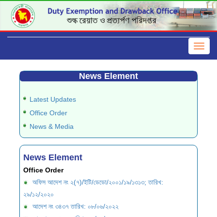
News Element
Latest Updates
Office Order
News & Media
News Element
Office Order
অফিস আদেশ নং ২(৭)/ইটি/ডেডো/২০০১/১৯/১৩১৩; তারিখ:
২৯/১২/২০২০
আদেশ নং ৩৪৩৭ তারিখ: ০৮/০৬/২০২২