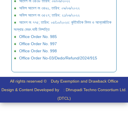
আদেশ নং ৩৪৩৮ তারিখ: ০৮/০৬/২০২২
অফিস আদেশ নং ৩৪৬১, তারিখ: ০৯/০৬/২০২২
অফিস আদেশ নং ৩৫২৭; তারিখ: ২১/০৬/২০২২
আদেশ নং ৭৭৫; তারিখ: ০৫/১০/২০২৩: কূটনৈতিক মিশন ও আন্তর্জাতিক
সংস্থার ফেরৎ দাবী নিষ্পত্তি
Office Order No. 985
Office Order No. 997
Office Order No. 998
Office Order No-03/Dedo/Refund/2024/915
All rights reserved ©
Duty Exemption and Drawback Office
Design & Content Developed by :
Dhrupadi Techno Consortium Ltd.
(DTCL)